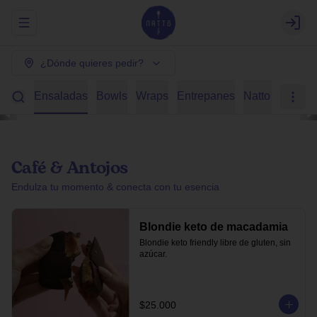
Abrir menu de navegación
Login
¿Dónde quieres pedir?
radas
Ensaladas
Bowls
Wraps
Entrepanes
Natto en casa
Café & Antojos
Endulza tu momento & conecta con tu esencia
Blondie keto de macadamia
Blondie keto friendly libre de gluten, sin 
azúcar.
$25.000