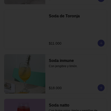
Soda de Toronja
$11.000
Soda inmune
Con jengibre y limón.
$18.000
Soda natto
Con frutos rojos, limón y semillas de 