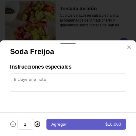
Tostada de atún
Cubitos de atún en salsa vietnamita 
acompañados de tomate cherry y 
guacamole sobre tostada de pan de 
masa madre.
$43.000
Soda Freijoa
Totopos
Instrucciones especiales
Nachos con guacamole de la casa y 
pico de gallo
$28.000
Totopos especiales
Agregar
$18.000
Nachos con guacamole, pico de gallo, 
carne desmechada y queso cheddar.