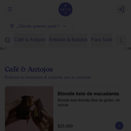
Abrir menu de navegación
Login
¿Dónde quieres pedir?
Café & Antojos
Bebidas & Batidos
Para Tardear
Des
Café & Antojos
Endulza tu momento & conecta con tu esencia
Blondie keto de macadamia
Blondie keto friendly libre de gluten, sin 
azúcar.
$25.000