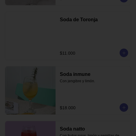
Soda de Toronja
$11.000
Soda inmune
Con jengibre y limón.
$18.000
Soda natto
Con frutos rojos, limón y semillas de 