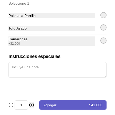
Seleccione 1
Tostada de atún
Cubitos de atún en salsa vietnamita 
Pollo a la Parrilla
acompañados de tomate cherry y 
guacamole sobre tostada de pan de 
masa madre.
Tofu Asado
$43.000
Camarones
+
$2.000
Totopos
Instrucciones especiales
Nachos con guacamole de la casa y 
pico de gallo
$28.000
Totopos especiales
Agregar
$41.000
Nachos con guacamole, pico de gallo, 
carne desmechada y queso cheddar.