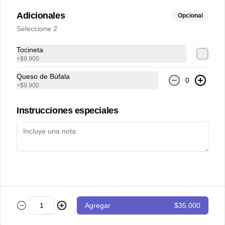
Tostada de atún
Adicionales
Opcional
Cubitos de atún en salsa vietnamita 
Seleccione 2
acompañados de tomate cherry y 
guacamole sobre tostada de pan de 
Tocineta
masa madre.
+
$9.900
$43.000
Queso de Búfala
0
+
$9.900
Totopos
Instrucciones especiales
Nachos con guacamole de la casa y 
pico de gallo
$28.000
Totopos especiales
Agregar
$35.000
Nachos con guacamole, pico de gallo, 
carne desmechada y queso cheddar.