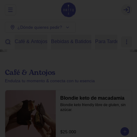
Abrir menu de navegación
Login
¿Dónde quieres pedir?
Café & Antojos
Bebidas & Batidos
Para Tardear
Des
Café & Antojos
Endulza tu momento & conecta con tu esencia
Blondie keto de macadamia
Blondie keto friendly libre de gluten, sin 
azúcar.
$25.000