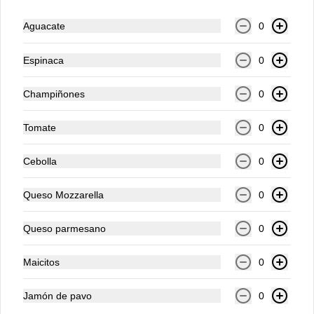
Aguacate
0
$39.000
Espinaca
0
Sopa tomate
Champiñones
0
Con queso parmesano, cilantro.
Tomate
0
$27.000
Cebolla
0
Queso Mozzarella
0
Tacos del Mar
3 tortillas de maíz con guacamole, atún o 
Queso parmesano
0
salmón fresco, con toque de rábano y 
cilantro en salsa vietnamita.
Maicitos
0
$44.000
Jamón de pavo
0