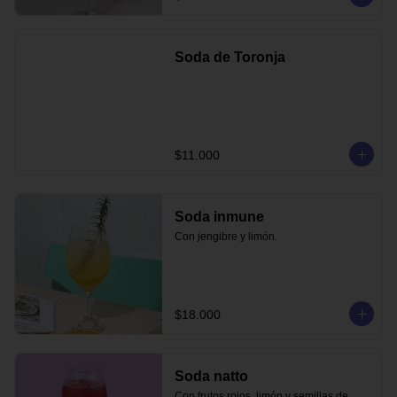
Soda de Toronja
$11.000
Soda inmune
Con jengibre y limón.
$18.000
Soda natto
Con frutos rojos, limón y semillas de 