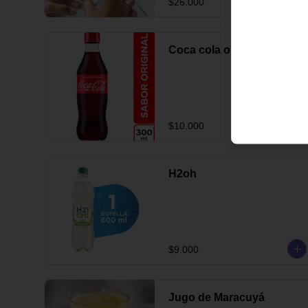
$26.000
Coca cola original
$10.000
H2oh
$9.000
Jugo de Maracuyá