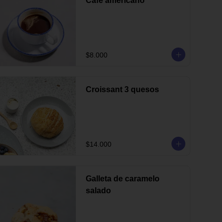
Café americano
$8.000
Croissant 3 quesos
$14.000
Galleta de caramelo
salado