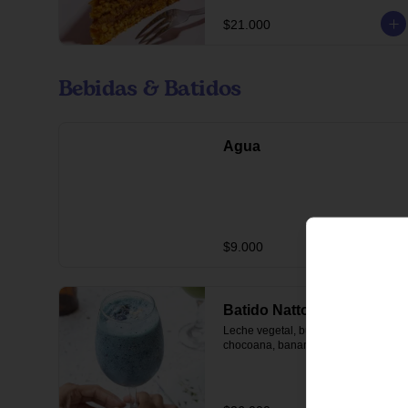
$21.000
Bebidas & Batidos
Agua
$9.000
Batido Natto
Leche vegetal, buddhi blue, vainilla 
chocoana, banano y arándanos.