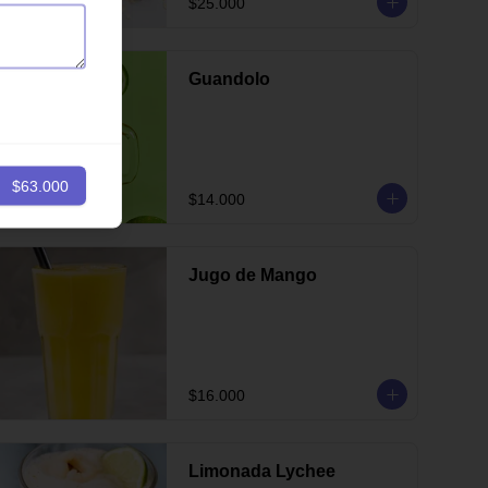
$25.000
Guandolo
$63.000
$14.000
Jugo de Mango
$16.000
Limonada Lychee