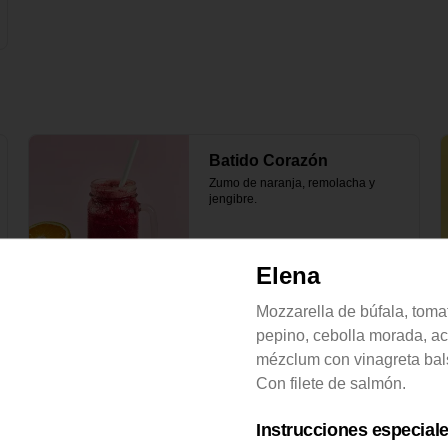
Batido Corazón
Zumo de naranja, remolacha y 
jengibre.
Elena
$22.000
Mozzarella de búfala, toma
pepino, cebolla morada, ac
Batido Protéico
mézclum con vinagreta bal
Banano, mantequilla de maní y 
leche vegetal.
Con filete de salmón.
Instrucciones especial