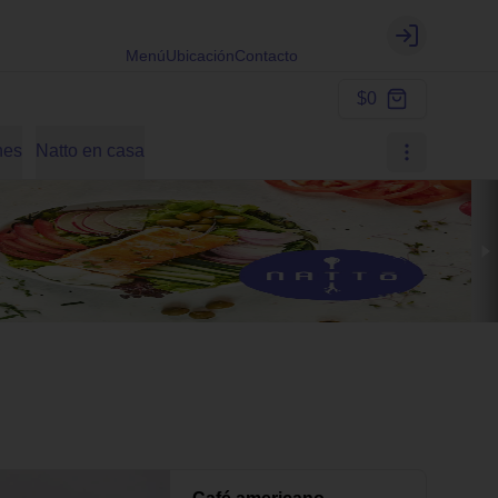
Login
Menú
Ubicación
Contacto
$0
nes
Natto en casa