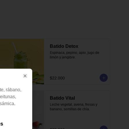
Batido Detox
Espinaca, pepino, apio, jugo de 
limón y jengibre.
$22.000
Close
te, rábano,
eitunas,
Batido Vital
sámica.
Leche vegetal, avena, fresas y 
banano, semillas de chía.
es