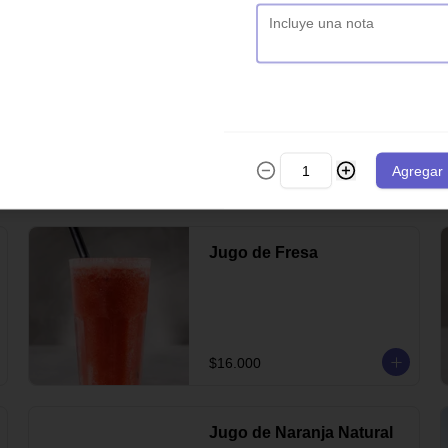
$22.000
Coca cola sin azúcar
Agregar
$10.000
Jugo de Fresa
$16.000
Jugo de Naranja Natural