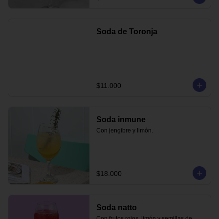
Soda de Toronja
$11.000
Soda inmune
Con jengibre y limón.
$18.000
Soda natto
Con frutos rojos, limón y semillas de 