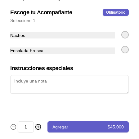
Tostada de atún
Escoge tu Acompañante
Obligatorio
Cubitos de atún en salsa vietnamita 
Seleccione 1
acompañados de tomate cherry y 
guacamole sobre tostada de pan de 
masa madre.
Nachos
$43.000
Ensalada Fresca
Totopos
Instrucciones especiales
Nachos con guacamole de la casa y 
pico de gallo
$28.000
Totopos especiales
Agregar
$45.000
Nachos con guacamole, pico de gallo, 
carne desmechada y queso cheddar.