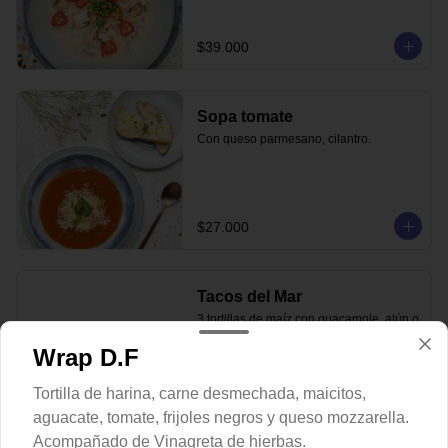
$39.000
Sopa tomate
Con queso parmesano, cilantro.
$27.000
Tacos del Mar
3 tortillas de maíz con guacamole, atún o 
salmón fresco, con toque de rábano y 
Wrap D.F
cilantro en salsa vietnamita.
Tortilla de harina, carne desmechada, maicitos,
$44.000
aguacate, tomate, frijoles negros y queso mozzarella.
Acompañado de Vinagreta de hierbas.