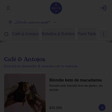
Abrir menu de navegación
Login
¿Dónde quieres pedir?
Café & Antojos
Bebidas & Batidos
Para Tardear
Des
Café & Antojos
Endulza tu momento & conecta con tu esencia
Blondie keto de macadamia
Blondie keto friendly libre de gluten, sin 
azúcar.
$25.000