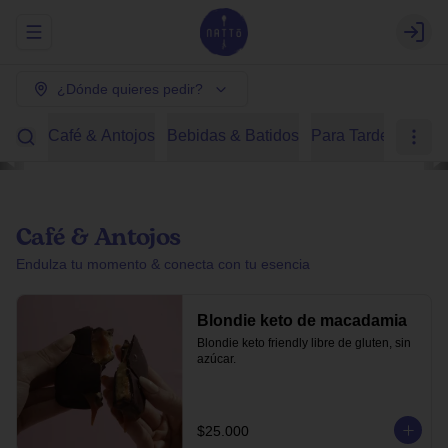
Abrir menu de navegación
Login
¿Dónde quieres pedir?
Café & Antojos
Bebidas & Batidos
Para Tardear
Des
Café & Antojos
Endulza tu momento & conecta con tu esencia
Blondie keto de macadamia
Blondie keto friendly libre de gluten, sin 
azúcar.
$25.000