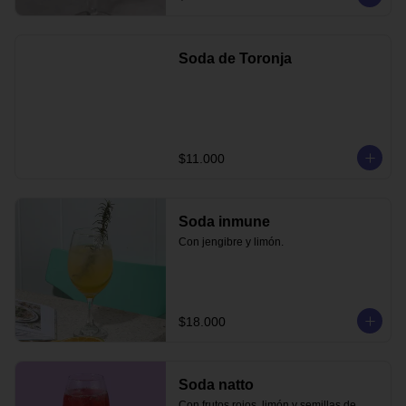
Soda de Toronja
$11.000
Soda inmune
Con jengibre y limón.
$18.000
Soda natto
Con frutos rojos, limón y semillas de 