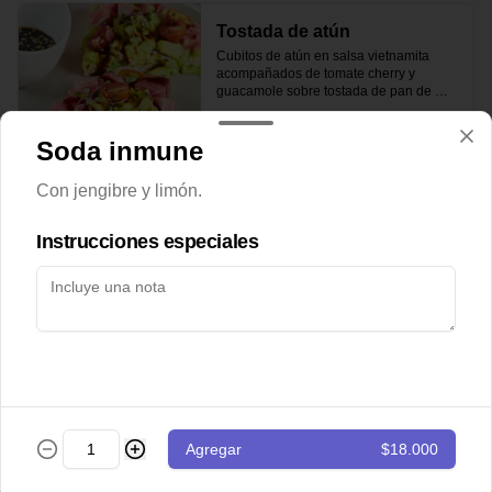
Tostada de atún
Cubitos de atún en salsa vietnamita 
acompañados de tomate cherry y 
guacamole sobre tostada de pan de 
masa madre.
Soda inmune
$43.000
Con jengibre y limón.
Totopos
Instrucciones especiales
Nachos con guacamole de la casa y 
pico de gallo
$28.000
Totopos especiales
Agregar
$18.000
Nachos con guacamole, pico de gallo, 
carne desmechada y queso cheddar.