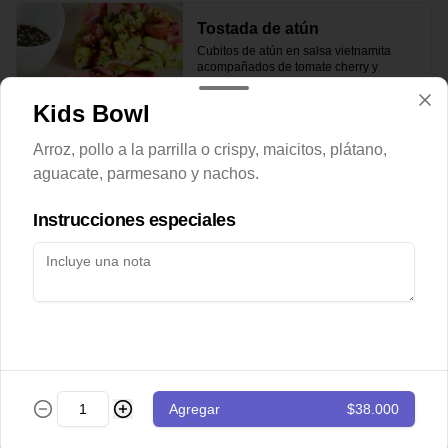
Tostada de atún
Cubitos de atún en salsa vietnamita 
acompañados de tomate cherry y 
guacamole sobre tostada de pan de 
masa madre.
Kids Bowl
$43.000
Arroz, pollo a la parrilla o crispy, maicitos, plátano,
aguacate, parmesano y nachos.
Totopos
Instrucciones especiales
Nachos con guacamole de la casa y 
pico de gallo
$28.000
Totopos especiales
Agregar
$38.000
Nachos con guacamole, pico de gallo, 
carne desmechada y queso cheddar.