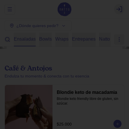
Abrir menu de navegación
Login
¿Dónde quieres pedir?
radas
Ensaladas
Bowls
Wraps
Entrepanes
Natto en casa
Café & Antojos
Endulza tu momento & conecta con tu esencia
Blondie keto de macadamia
Blondie keto friendly libre de gluten, sin 
azúcar.
$25.000