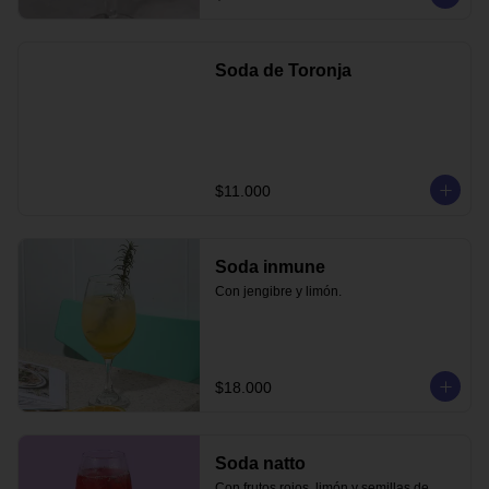
Soda de Toronja
$11.000
Soda inmune
Con jengibre y limón.
$18.000
Soda natto
Con frutos rojos, limón y semillas de 