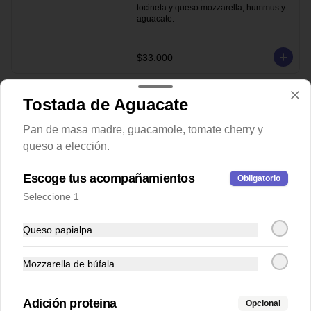
tocineta y queso mozzarella, hummus y 
aguacate.
$33.000
Tostada de Aguacate
Pan de masa madre, guacamole, tomate cherry y
queso a elección.
Escoge tus acompañamientos
Obligatorio
Seleccione 1
Queso papialpa
Conócenos
Mozzarella de búfala
Tu envio
Contacto
Adición proteina
Opcional
Términos y condiciones