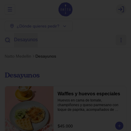
Abrir menu de navegación
Login
¿Dónde quieres pedir?
Desayunos
Natto Medellin
Desayunos
Desayunos
Waffles y huevos especiales
Huevos en cama de tomate, 
champiñones y queso parmesano con 
toque de paprika, acompañados de 
waffle de pandeyuca y aguacate.
$45.000