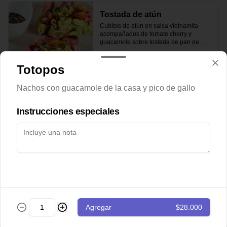
Tostada de atún
Cubitos de atún en salsa vietnamita 
acompañados de tomate cherry y 
guacamole sobre tostada de pan de 
masa madre.
Totopos
$43.000
Nachos con guacamole de la casa y pico de gallo
Totopos
Instrucciones especiales
Nachos con guacamole de la casa y 
pico de gallo
$28.000
Totopos especiales
Agregar
$28.000
Nachos con guacamole, pico de gallo, 
carne desmechada y queso cheddar.