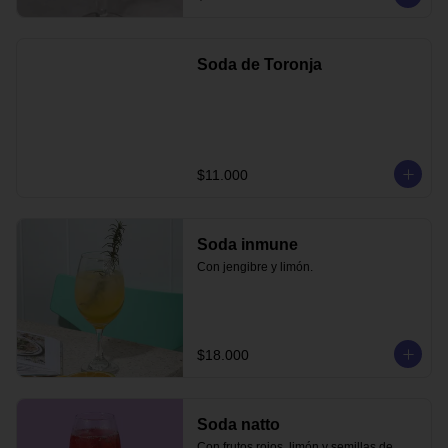
Soda de Toronja
$11.000
Soda inmune
Con jengibre y limón.
$18.000
Soda natto
Con frutos rojos, limón y semillas de 