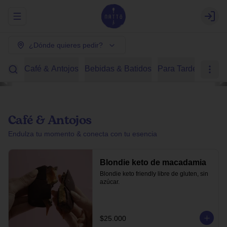
Abrir menu de navegación
Login
¿Dónde quieres pedir?
Café & Antojos
Bebidas & Batidos
Para Tardear
Des
Café & Antojos
Endulza tu momento & conecta con tu esencia
Blondie keto de macadamia
Blondie keto friendly libre de gluten, sin 
azúcar.
$25.000