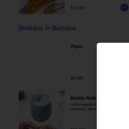
$21.000
Bebidas & Batidos
Agua
$9.000
Batido Natto
Leche vegetal, buddhi blue, vainilla 
chocoana, banano y arándanos.