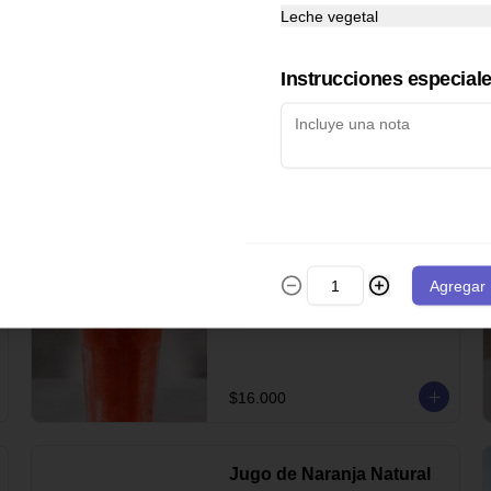
$22.000
Leche vegetal
Instrucciones especial
Coca cola sin azúcar
$10.000
Jugo de Fresa
Agregar
$16.000
Jugo de Naranja Natural