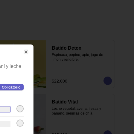
Batido Detox
Espinaca, pepino, apio, jugo de 
Close
limón y jengibre.
ní y leche
$22.000
Obligatorio
Batido Vital
Leche vegetal, avena, fresas y 
banano, semillas de chía.