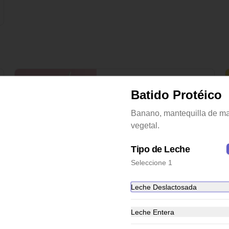
Batido Corazón
Batido Protéico
Zumo de naranja, remolacha y 
jengibre.
Banano, mantequilla de ma
vegetal.
$22.000
Tipo de Leche
Seleccione 1
Batido Protéico
Banano, mantequilla de maní y 
Leche Deslactosada
leche vegetal.
Leche Entera