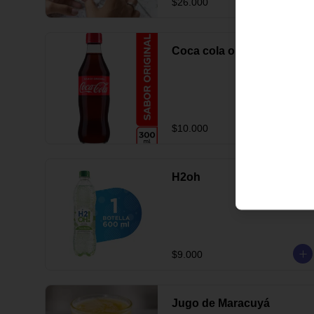
$26.000
Coca cola original
$10.000
H2oh
$9.000
Jugo de Maracuyá