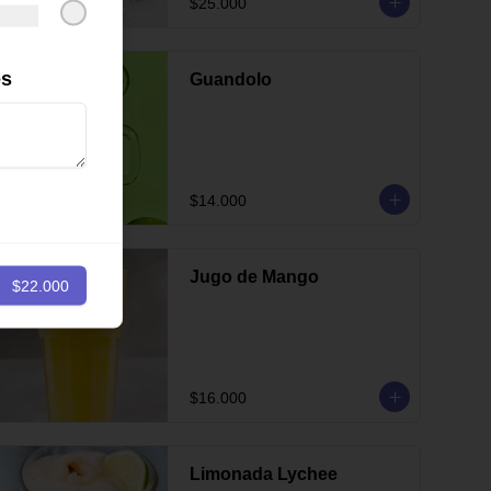
$25.000
es
Guandolo
$14.000
Jugo de Mango
$22.000
$16.000
Limonada Lychee