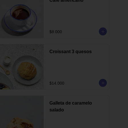
Café americano
$8.000
Croissant 3 quesos
$14.000
Galleta de caramelo
salado