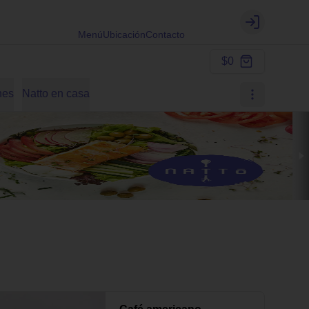
Login
Menú
Ubicación
Contacto
$0
nes
Natto en casa