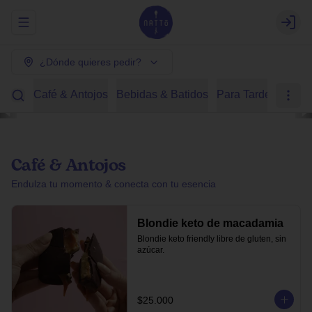
Abrir menu de navegación
Login
¿Dónde quieres pedir?
Café & Antojos
Bebidas & Batidos
Para Tardear
Des
Café & Antojos
Endulza tu momento & conecta con tu esencia
Blondie keto de macadamia
Blondie keto friendly libre de gluten, sin 
azúcar.
$25.000