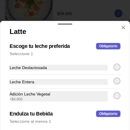
$39.000
Latte
Sopa tomate
Con queso parmesano, cilantro.
Escoge tu leche preferida
Obligatorio
Seleccione 1
$27.000
Leche Deslactosada
Leche Entera
Tacos del Mar
3 tortillas de maíz con guacamole, atún o 
Adición Leche Vegetal
salmón fresco, con toque de rábano y 
+
$4.900
cilantro en salsa vietnamita.
Endulza tu Bebida
Obligatorio
$44.000
Seleccione al menos 1