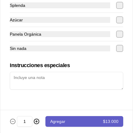
Splenda
Tostada de atún
Cubitos de atún en salsa vietnamita 
Azúcar
acompañados de tomate cherry y 
guacamole sobre tostada de pan de 
masa madre.
Panela Orgánica
$43.000
Sin nada
Totopos
Instrucciones especiales
Nachos con guacamole de la casa y 
pico de gallo
$28.000
Totopos especiales
Agregar
$13.000
Nachos con guacamole, pico de gallo, 
carne desmechada y queso cheddar.