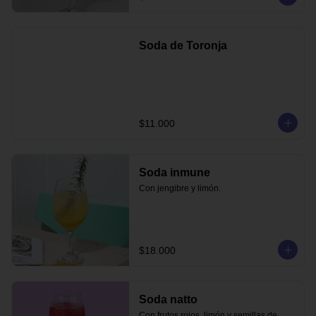
Soda de Toronja
$11.000
Soda inmune
Con jengibre y limón.
$18.000
Soda natto
Con frutos rojos, limón y semillas de 