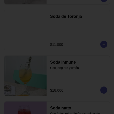
Soda de Toronja
$11.000
Soda inmune
Con jengibre y limón.
$18.000
Soda natto
Con frutos rojos, limón y semillas de 