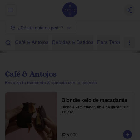
Abrir menu de navegación
Login
¿Dónde quieres pedir?
Café & Antojos
Bebidas & Batidos
Para Tardear
Des
Café & Antojos
Endulza tu momento & conecta con tu esencia
Blondie keto de macadamia
Blondie keto friendly libre de gluten, sin 
azúcar.
$25.000