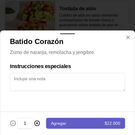
Tostada de atún
Cubitos de atún en salsa vietnamita 
acompañados de tomate cherry y 
guacamole sobre tostada de pan de 
masa madre.
Batido Corazón
$43.000
Zumo de naranja, remolacha y jengibre.
Totopos
Instrucciones especiales
Nachos con guacamole de la casa y 
pico de gallo
$28.000
Totopos especiales
Agregar
$22.000
Nachos con guacamole, pico de gallo, 
carne desmechada y queso cheddar.