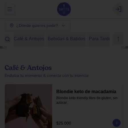
Abrir menu de navegación
Login
¿Dónde quieres pedir?
Café & Antojos
Bebidas & Batidos
Para Tardear
Des
Café & Antojos
Endulza tu momento & conecta con tu esencia
Blondie keto de macadamia
Blondie keto friendly libre de gluten, sin 
azúcar.
$25.000