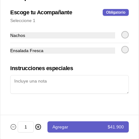
Tostada de atún
Escoge tu Acompañante
Obligatorio
Cubitos de atún en salsa vietnamita 
Seleccione 1
acompañados de tomate cherry y 
guacamole sobre tostada de pan de 
masa madre.
Nachos
$43.000
Ensalada Fresca
Totopos
Instrucciones especiales
Nachos con guacamole de la casa y 
pico de gallo
$28.000
Totopos especiales
Agregar
$41.900
Nachos con guacamole, pico de gallo, 
carne desmechada y queso cheddar.