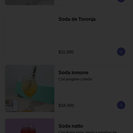
Soda de Toronja
$11.000
Soda inmune
Con jengibre y limón.
$18.000
Soda natto
Con frutos rojos, limón y semillas de 