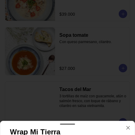
$39.000
Sopa tomate
Con queso parmesano, cilantro.
$27.000
Tacos del Mar
3 tortillas de maíz con guacamole, atún o 
salmón fresco, con toque de rábano y 
cilantro en salsa vietnamita.
$44.000
Wrap Mi Tierra